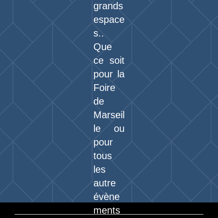
grands
espace
s..
Que
ce soit
pour la
Foire
de
Marseil
le ou
pour
tous
les
autre
évène
ments