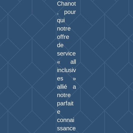
Chanot
, pour
qui
notre
offre
de
service
« all
inclusiv
es »
allié a
notre
parfait
e
connai
ssance